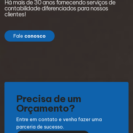
Há mais de 30 anos fornecendo serviços de
H
contabilidade diferenciados para nossos
c
clientes!
c
Fale
conosco
Precisa de um
Orçamento?
Entre em contato e venha fazer uma
parceria de sucesso.