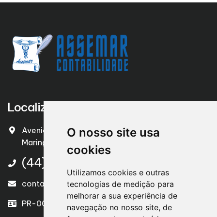
Localização
Avenida Riachuelo, nº 653 – Zona 03
O nosso site usa
Maringá - PR – CEP. 87050-220
cookies
(44) 3026-2900
Utilizamos cookies e outras
contato@assemarcontabilidade.com.br
tecnologias de medição para
melhorar a sua experiência de
PR-004119/O
navegação no nosso site, de